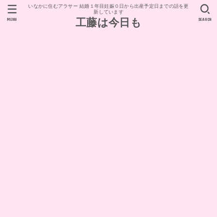
いなかに住むアラサー 結婚１年目妊娠０日から出産予定日までの話を更
新しています
MENU
SEARCH
工藤は今日も