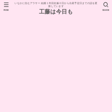
いなかに住むアラサー 結婚１年目妊娠０日から出産予定日までの話を更
新しています
MENU
SEARCH
工藤は今日も