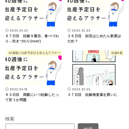
2022.04.23
2022.03.25
６７日目 妊娠９週目、食べづわ
２６日目 妊活はじめたら飲酒は
り→吐きづわり(new!)
だめ？
40週後に出産予定日を迎えるアラサー
妊娠5週
2022.04.18
2022.03.25
６３日目 両親にいつ妊娠したっ
３７日目 妊娠検査薬を買いに
て言うか問題
検索