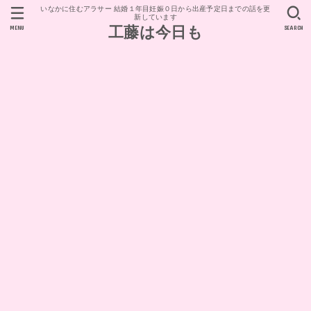
いなかに住むアラサー 結婚１年目妊娠０日から出産予定日までの話を更
新しています
MENU
SEARCH
工藤は今日も