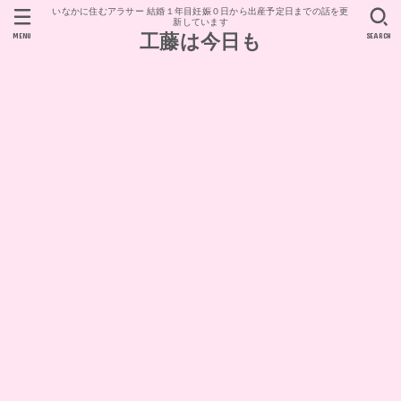
いなかに住むアラサー 結婚１年目妊娠０日から出産予定日までの話を更
新しています
MENU
SEARCH
工藤は今日も