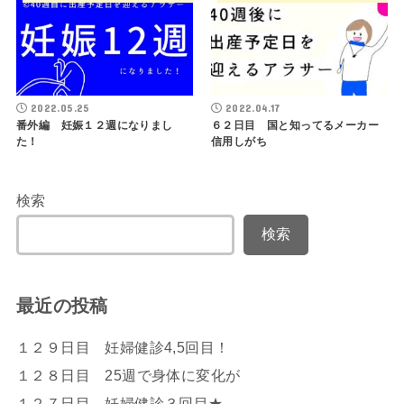
2022.05.25
2022.04.17
番外編 妊娠１２週になりまし
６２日目 国と知ってるメーカー
た！
信用しがち
検索
検索
最近の投稿
１２９日目 妊婦健診4,5回目！
１２８日目 25週で身体に変化が
１２７日目 妊婦健診３回目★