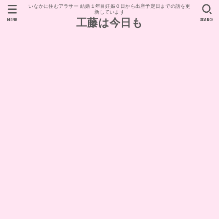
いなかに住むアラサー 結婚１年目妊娠０日から出産予定日までの話を更
新しています
MENU
SEARCH
工藤は今日も