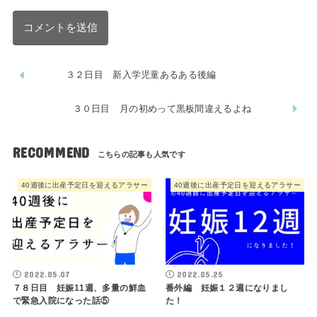
３２日目 新入学児童あるある後編
３０日目 月の初めって黒板間違えるよね
RECOMMEND
40週後に出産予定日を迎えるアラサー
40週後に出産予定日を迎えるアラサー
2022.05.07
2022.05.25
７８日目 妊娠11週、多量の鮮血
番外編 妊娠１２週になりまし
で緊急入院になった話⑤
た！