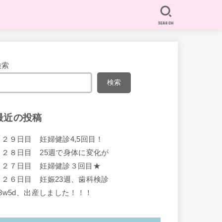
SEARCH
検索
検索
最近の投稿
１２９日目 妊婦健診4,5回目！
１２８日目 25週で身体に変化が
１２７日目 妊婦健診３回目★
１２６日目 妊娠23週、歯科検診
38w5d、出産しました！！！