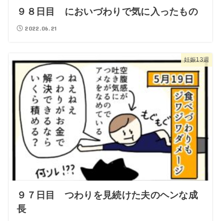
９８日目 においづわりで気に入ったもの
2022.06.21
妊娠13週
９７日目 つわりを見続けた夫のヘンな成
長