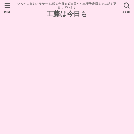
いなかに住むアラサー 結婚１年目妊娠０日から出産予定日までの話を更
新しています
MENU
SEARCH
工藤は今日も