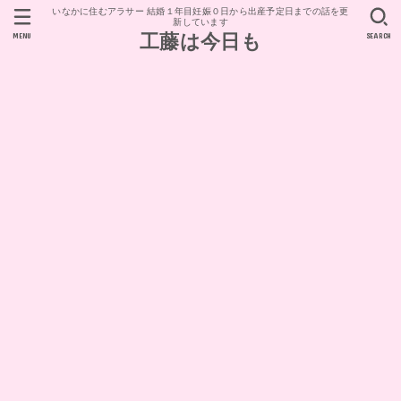
いなかに住むアラサー 結婚１年目妊娠０日から出産予定日までの話を更
新しています
MENU
SEARCH
工藤は今日も