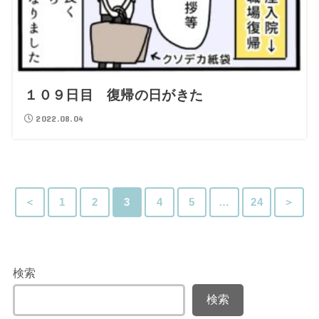
１０９日目 復帰の日がきた
2022.08.04
＜
1
2
3
4
5
…
24
＞
検索
検索