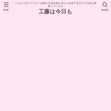
いなかに住むアラサー 結婚１年目妊娠０日から出産予定日までの話を更
新しています
MENU
SEARCH
工藤は今日も