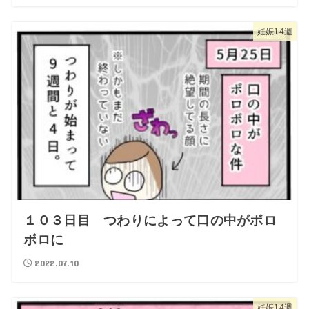
妊娠14週
１０３日目 つわりによって口の中がボロ
ボロに
2022.07.10
妊娠14週