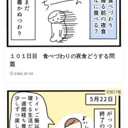
１０１日目 食べづわりの夜食どうする問
題
2022.07.03
妊娠14週