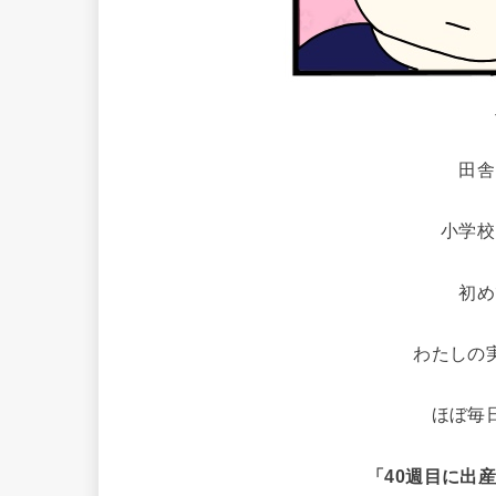
田舎
小学校
初め
わたしの
ほぼ毎
「40週目に出