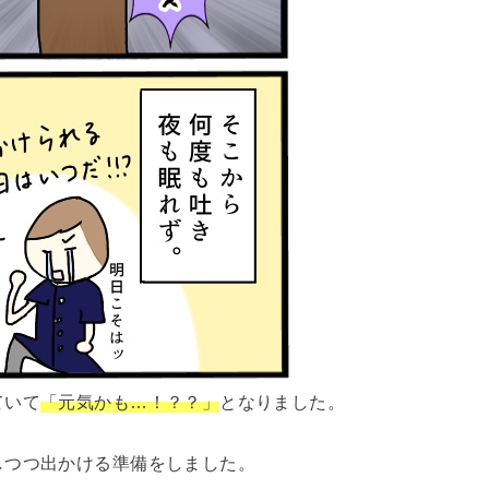
ていて
「元気かも…！？？」
となりました。
しつつ出かける準備をしました。