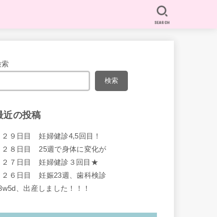
SEARCH
検索
検索
最近の投稿
１２９日目 妊婦健診4,5回目！
１２８日目 25週で身体に変化が
１２７日目 妊婦健診３回目★
１２６日目 妊娠23週、歯科検診
38w5d、出産しました！！！