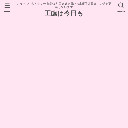
いなかに住むアラサー 結婚１年目妊娠０日から出産予定日までの話を更
新しています
MENU
SEARCH
工藤は今日も